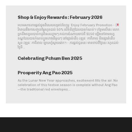
Shop & Enjoy Rewards : February 2026
អបអរសាទរការផ្តល់ជូនពិសេសសម្រាប់ខែកុម្ភៈ Enjoy February Promotion -
រីករាយនឹងការបញ្ចុះតម្លៃរហូតដល់ 50%​​ លើទំនិញដែលបានកំណត់។​ បន្ថែមលើនេះ លោក
អ្នកនឹងទទួលបានកាដូពិសេសភ្លាមៗ រាល់ការចំណាយចាប់ពី $150 ឡើងទៅតាមលក្ខ
ខណ្ឌដែលបានកំណត់ក្នុងហាងនីមួយៗ​​ នៅផ្សារទំនើប វឌ្ឍនៈ​ កាពីតាល​ និងផ្សារទំនើប
សួន វឌ្ឍនៈ កាពីតាល ឡាយហ្វ៍ស្តាយផាក។ - ការផ្តល់ជូននេះ​ មានចាប់ពីថ្ងៃនេះ រហូតដល់
ថ្ងៃទី...
Celebrating Pchum Ben 2025
Prosperity Ang Pao 2025
As the Lunar New Year approaches, excitement fills the air. No
celebration of this festive season is complete without Ang Pao
—the traditional red envelopes...